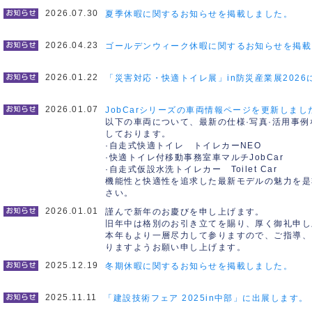
2026.07.30
夏季休暇に関するお知らせを掲載しました。
2026.04.23
ゴールデンウィーク休暇に関するお知らせを掲載
2026.01.22
「災害対応・快適トイレ展」in防災産業展2026
2026.01.07
JobCarシリーズの車両情報ページを更新しまし
以下の車両について、最新の仕様·写真·活用事例
しております。
·自走式快適トイレ トイレカーNEO
·快適トイレ付移動事務室車マルチJobCar
·自走式仮設水洗トイレカー Toilet Car
機能性と快適性を追求した最新モデルの魅力を是
さい。
2026.01.01
謹んで新年のお慶びを申し上げます。
旧年中は格別のお引き立てを賜り、厚く御礼申し
本年もより一層尽力して参りますので、ご指導、
りますようお願い申し上げます。
2025.12.19
冬期休暇に関するお知らせを掲載しました。
2025.11.11
「建設技術フェア 2025in中部」に出展します。