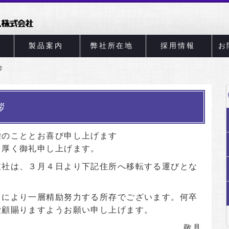
製品案内
弊社所在地
採用情報
お
拶
拶
栄のこととお喜び申し上げます
り厚く御礼申し上げます。
支社は、３月４日より下記住所へ移転する運びとな
らにより一層精励努力する所存でございます。何卒
愛顧賜りますようお願い申し上げます。
敬具