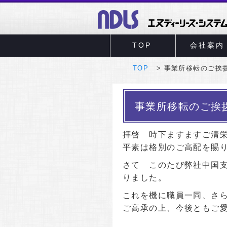
TOP
会社案内
TOP
事業所移転のご挨
事業所移転のご挨
拝啓 時下ますますご清
平素は格別のご高配を賜
さて このたび弊社中国
りました。
これを機に職員一同、さ
ご高承の上、今後ともご