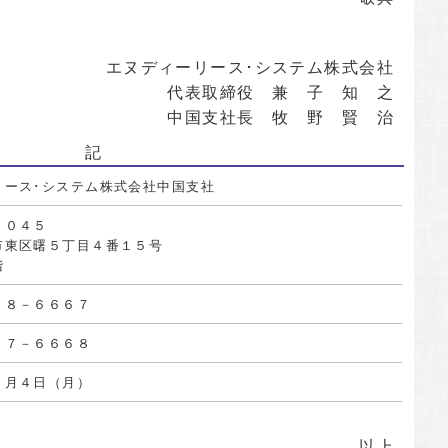
エヌディーリース･システム株式会社
代表取締役 兼 子 知 之
中国支社長 牧 野 賢 治
記
リース･システム株式会社中国支社
００４５
市東区曙５丁目４番１５号
階
６８－６６６７
６７－６６６８
３月４日（月）
以上