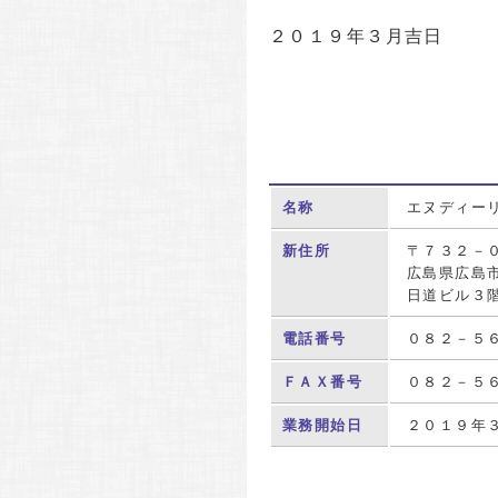
２０１９年３月吉日
名称
エヌディー
新住所
〒７３２－
広島県広島
日道ビル３
電話番号
０８２－５
ＦＡＸ番号
０８２－５
業務開始日
２０１９年