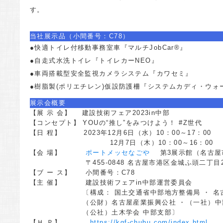
す。
当社展示品（小間番号：C78）
●快適トイレ付移動事務室車『マルチJobCar®』
●自走式水洗トイレ『トイレカーNEO』
●車両搭載型安全監視カメラシステム『カワセミ』
●樹脂製(ポリエチレン)仮設防護柵『システムカディ・ウォ
展示会概要
【展 示 会】 建設技術フェア2023in中部
【コンセプト】 YOUの“推し”をみつけよう！ #Z世代
【日 程】 2023年12月6日（水）10：00～17：00
12月7日（木）10：00～16：00
【会 場】
ポートメッセなごや
第3展示館（名古屋
〒455-0848 名古屋市港区金城ふ頭二丁目
【ブ ー ス】 小間番号：C78
【主 催】 建設技術フェアin中部運営委員会
〔構成： 国土交通省中部地方整備局 ・ 名古屋
（公財）名古屋産業振興公社 ・（一社）中部地
（公社）土木学会 中部支部〕
【Ｈ Ｐ】
https://kgf-chubu.com/index.html