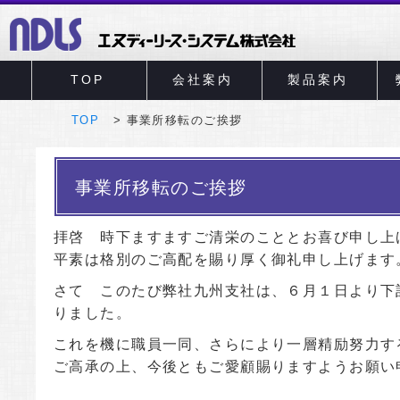
TOP
会社案内
製品案内
TOP
事業所移転のご挨拶
事業所移転のご挨拶
拝啓 時下ますますご清栄のこととお喜び申し上
平素は格別のご高配を賜り厚く御礼申し上げます
さて このたび弊社九州支社は、６月１日より下
りました。
これを機に職員一同、さらにより一層精励努力す
ご高承の上、今後ともご愛顧賜りますようお願い