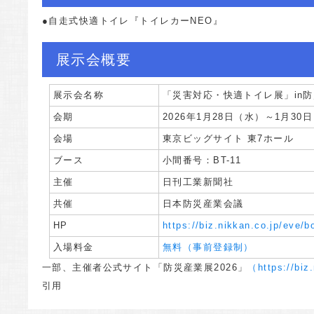
●自走式快適トイレ『トイレカーNEO』
展示会概要
展示会名称
「災害対応・快適トイレ展」in防
会期
2026年1月28日（水）～1月30日（
会場
東京ビッグサイト 東7ホール
ブース
小間番号：BT-11
主催
日刊工業新聞社
共催
日本防災産業会議
HP
https://biz.nikkan.co.jp/eve/b
入場料金
無料（事前登録制）
一部、主催者公式サイト「防災産業展2026」
（https://biz
引用