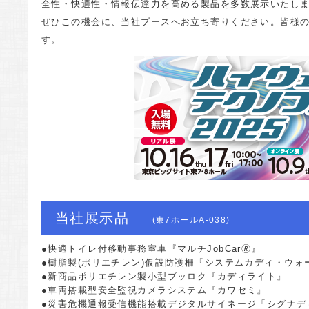
全性・快適性・情報伝達力を高める製品を多数展示いたし
ぜひこの機会に、当社ブースへお立ち寄りください。皆様
す。
当社展示品
(東7ホールA-038)
●快適トイレ付移動事務室車『マルチJobCar🄬』
●樹脂製(ポリエチレン)仮設防護柵『システムカディ・ウォ
●新商品ポリエチレン製小型ブッロク『カディライト』
●車両搭載型安全監視カメラシステム『カワセミ』
●災害危機通報受信機能搭載デジタルサイネージ「シグナデ