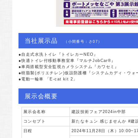
当社展示品
（小間番号：さ07）
●自走式水洗トイレ『トイレカーNEO』
●快適トイレ付移動事務室車『マルチJobCar®』
●車両搭載型安全監視カメラシステム『カワセミ』
●樹脂製(ポリエチレン)仮設防護柵『システムカディ・ウォ
●電動一輪車 「E-cat kit 2」
展示会概要
展示会名称
建設技術フェア2024in中部
コンセプト
新たなキュン 感じませんか #建
日程
2024年11月28日（木）10:00~17