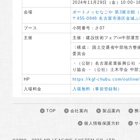
2024年11月29日（金）10:00~16
会場
ポートメッセなごや 第3展示館
〒455-0848 名古屋市港区金城
ブース
小間番号：さ07
主催
主催：建設技術フェアin中部運
〔構成： 国土交通省中部地方整備
委員会
・（公財）名古屋産業振興公社 
り協会 ・（公社）土木学会 中部
HP
https://kgf-chubu.com/outline
入場料金
入場無料（事前登録制）
TOP
会社案内
製品案内
弊
個人情報保護方針
サ